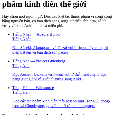
phẩm kinh điển thế giới
Hãy chọn một ngôn ngữ. Đọc các kiệt tác thuộc phạm vi công cộng
bằng nguyên bản, có bản dịch song song, từ điển tích hợp, sổ từ
vựng và xuất Anki — tất cả miễn phí.
Tiếng Nhật — Aozora Bunko
Tiếng Nhật
Đọc Sōseki, Akutagawa và Dazai với furigana tùy chọn, từ
điển bật lên và bản dịch song song.
Tiếng Anh — Project Gutenberg
Tiếng Anh
Đọc Austen, Dickens và Twain với từ điển một chạm, đọc
bằng giọng nói và xuất từ vựng sang Anki.
Tiếng Hàn — Wikisource
Tiếng Hàn
Đọc các tác phẩm kinh điển thời Joseon như Hong Gildong-
jeon và Chunhyang-ga, với tra từ căn chỉnh ngược.