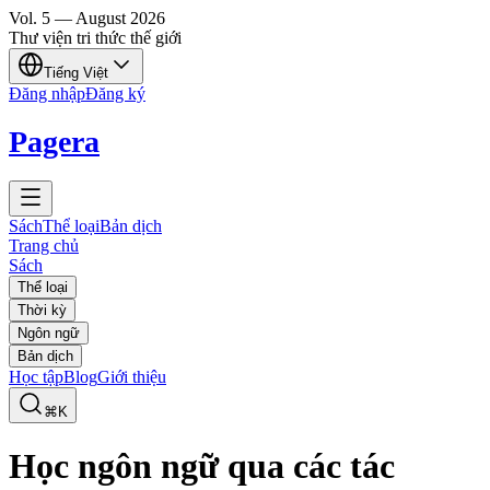
Vol.
5
—
August
2026
Thư viện tri thức thế giới
Tiếng Việt
Đăng nhập
Đăng ký
Pagera
Sách
Thể loại
Bản dịch
Trang chủ
Sách
Thể loại
Thời kỳ
Ngôn ngữ
Bản dịch
Học tập
Blog
Giới thiệu
⌘K
Học ngôn ngữ qua các tác