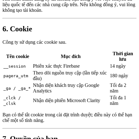
liệu quốc tế đến các nhà cung cấp trên. Nếu không đồng ý, vui lòng
không tạo tài khoản.
6. Cookie
Công ty sử dụng các cookie sau.
Thời gian
Tên cookie
Mục đích
lưu
Phiên xác thực Firebase
14 ngày
__session
Theo dõi nguồn truy cập (lần tiếp xúc
180 ngày
pagera_utm
đầu)
Nhận diện khách truy cập Google
Tối đa 2
_ga / _ga_*
Analytics
năm
Tối đa 1
_clck /
Nhận diện phiên Microsoft Clarity
năm
_clsk
Bạn có thể tắt cookie trong cài đặt trình duyệt; điều này có thể hạn
chế một số tính năng.
7. Quyền của bạn