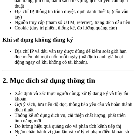
dấu trang, ghi chú, danh sách từ vựng, lịch sử yêu cầu dịch
thuật
Địa chỉ IP, thông tin trình duyệt, định danh thiết bị (dấu vân
tay)
Nguồn truy cập (tham số UTM, referrer), trang đích đầu tiên
Cookie (duy trì phiên, thống kê, đo lường quảng cáo)
Khi sử dụng không đăng ký
Địa chỉ IP và dấu vân tay được dùng để kiểm soát giới hạn
đọc miễn phí một cuốn mỗi ngày (mã định danh giả hoạt
động ngay cả khi không có tài khoản).
2. Mục đích sử dụng thông tin
Xác định và xác thực người dùng; xử lý đăng ký và hủy tài
khoản
Gợi ý sách, lưu tiến độ đọc, thông báo yêu cầu và hoàn thành
dịch thuật
Thống kê sử dụng dịch vụ, cải thiện chất lượng, phát triển
tính năng mới
Đo lường hiệu quả quảng cáo và phân tích kênh tiếp thị
Ngăn chặn hành vi gian lận và xử lý vi phạm điều khoản sử