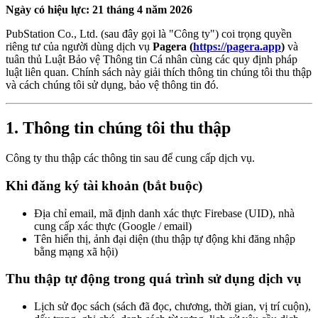
Ngày có hiệu lực: 21 tháng 4 năm 2026
PubStation Co., Ltd. (sau đây gọi là "Công ty") coi trọng quyền
riêng tư của người dùng dịch vụ
Pagera (
https://pagera.app
)
và
tuân thủ Luật Bảo vệ Thông tin Cá nhân cùng các quy định pháp
luật liên quan. Chính sách này giải thích thông tin chúng tôi thu thập
và cách chúng tôi sử dụng, bảo vệ thông tin đó.
1. Thông tin chúng tôi thu thập
Công ty thu thập các thông tin sau để cung cấp dịch vụ.
Khi đăng ký tài khoản (bắt buộc)
Địa chỉ email, mã định danh xác thực Firebase (UID), nhà
cung cấp xác thực (Google / email)
Tên hiển thị, ảnh đại diện (thu thập tự động khi đăng nhập
bằng mạng xã hội)
Thu thập tự động trong quá trình sử dụng dịch vụ
Lịch sử đọc sách (sách đã đọc, chương, thời gian, vị trí cuộn),