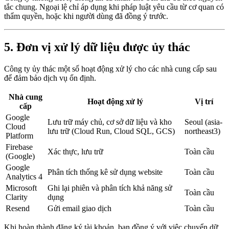
tắc chung. Ngoại lệ chỉ áp dụng khi pháp luật yêu cầu từ cơ quan có
thẩm quyền, hoặc khi người dùng đã đồng ý trước.
5. Đơn vị xử lý dữ liệu được ủy thác
Công ty ủy thác một số hoạt động xử lý cho các nhà cung cấp sau
để đảm bảo dịch vụ ổn định.
Nhà cung
Hoạt động xử lý
Vị trí
cấp
Google
Lưu trữ máy chủ, cơ sở dữ liệu và kho
Seoul (asia-
Cloud
lưu trữ (Cloud Run, Cloud SQL, GCS)
northeast3)
Platform
Firebase
Xác thực, lưu trữ
Toàn cầu
(Google)
Google
Phân tích thống kê sử dụng website
Toàn cầu
Analytics 4
Microsoft
Ghi lại phiên và phân tích khả năng sử
Toàn cầu
Clarity
dụng
Resend
Gửi email giao dịch
Toàn cầu
Khi hoàn thành đăng ký tài khoản, bạn đồng ý với việc chuyển dữ