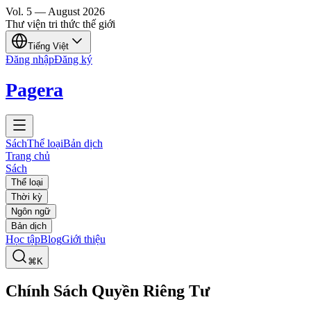
Vol.
5
—
August
2026
Thư viện tri thức thế giới
Tiếng Việt
Đăng nhập
Đăng ký
Pagera
Sách
Thể loại
Bản dịch
Trang chủ
Sách
Thể loại
Thời kỳ
Ngôn ngữ
Bản dịch
Học tập
Blog
Giới thiệu
⌘K
Chính Sách Quyền Riêng Tư