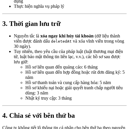
dụng
Thực hiện nghĩa vụ pháp lý
3. Thời gian lưu trữ
Nguyên tắc là
xóa ngay khi hủy tài khoản
(dữ liệu thành
viên được đánh dấu
và xóa vĩnh viễn trong vòng
deletedAt
30 ngày).
Tuy nhiên, theo yêu cầu của pháp luật (luật thương mại điện
tử, luật bảo mật thông tin liên lạc, v.v.), các hồ sơ sau được
lưu giữ:
Hồ sơ liên quan đến quảng cáo: 6 tháng
Hồ sơ liên quan đến hợp đồng hoặc rút đơn đăng ký: 5
năm
Hồ sơ thanh toán và cung cấp hàng hóa: 5 năm
Hồ sơ khiếu nại hoặc giải quyết tranh chấp người tiêu
dùng: 3 năm
Nhật ký truy cập: 3 tháng
4. Chia sẻ với bên thứ ba
Công ty không tiết lộ thông tin cá nhân cho bên thứ ba theo nguyên