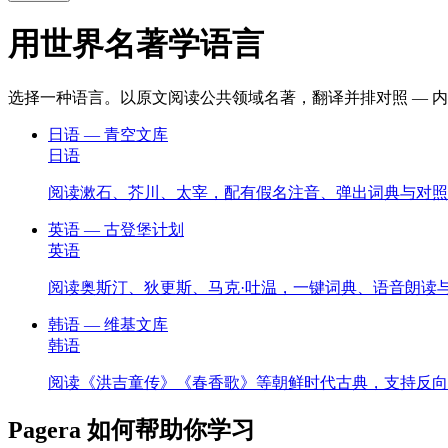
用世界名著学语言
选择一种语言。以原文阅读公共领域名著，翻译并排对照 — 内置
日语 — 青空文库
日语
阅读漱石、芥川、太宰，配有假名注音、弹出词典与对照
英语 — 古登堡计划
英语
阅读奥斯汀、狄更斯、马克·吐温，一键词典、语音朗读与 A
韩语 — 维基文库
韩语
阅读《洪吉童传》《春香歌》等朝鲜时代古典，支持反向
Pagera 如何帮助你学习