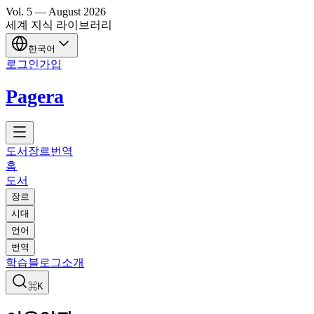
Vol.
5
—
August
2026
세계 지식 라이브러리
한국어
로그인
가입
Pagera
도서
장르
번역
홈
도서
장르
시대
언어
번역
학습
블로그
소개
⌘K