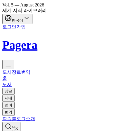
Vol.
5
—
August
2026
세계 지식 라이브러리
한국어
로그인
가입
Pagera
도서
장르
번역
홈
도서
장르
시대
언어
번역
학습
블로그
소개
⌘K