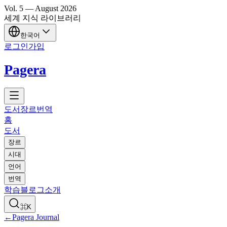
Vol.
5
—
August
2026
세계 지식 라이브러리
한국어
로그인
가입
Pagera
도서
장르
번역
홈
도서
장르
시대
언어
번역
학습
블로그
소개
⌘K
←
Pagera Journal