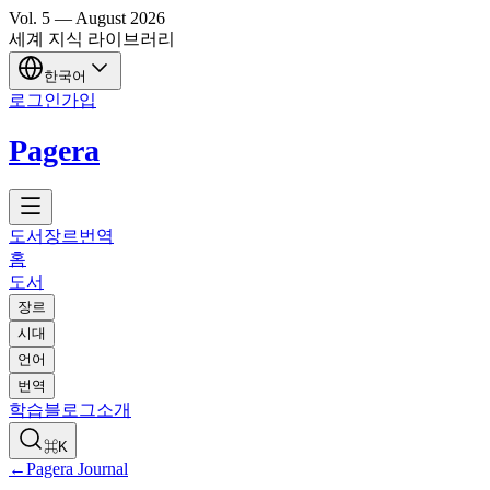
Vol.
5
—
August
2026
세계 지식 라이브러리
한국어
로그인
가입
Pagera
도서
장르
번역
홈
도서
장르
시대
언어
번역
학습
블로그
소개
⌘K
←
Pagera Journal