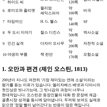
하이드 씨
120쪽
윌리엄
약
로미오와 줄리엣
비극
6
셰익스피어
160쪽
약
타임머신
H. G. 웰스
7
SF
140쪽
약
두 도시 이야기
찰스 디킨스
역사소설
8
500쪽
약
인간 실격
다자이 오사무
자전적 소설
9
200쪽
약
야생의 부름
잭 런던
모험소설
10
170쪽
1. 오만과 편견 (제인 오스틴, 1813)
200년이 지나도 여전히 '가장 재미있는 연애 소설'이라는
평가를 듣는 이유가 있습니다. 엘리자베스 베넷과 다아시의
첫인상은 빗나가는데, 그 빗나감의 과정이 너무나
현대적입니다. 오스틴은 등장인물의 대화 한 문장에 계급·
결혼시장·성격을 동시에 담아냅니다. 두꺼워 보여도 실제로
읽으면 '정말 빨리 넘어간다'는 반응이 많은 책입니다.