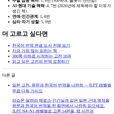
주말 집중 독서
: 1, 8번 (500쪽대, 플롯이 탄탄함)
AI·현대 기술 맥락
: 4, 7번 (2026년에 재독해야 할 이유가
생긴 책)
연애·인간관계
: 1, 6번
심리·자기 성찰
: 5, 9번
더 고르고 싶다면
한국어 번역 완료 도서 전체 보기
지금 가장 많이 읽히는 책
300쪽 이하로 시작하는 고전 10권
읽고 싶은 고전의 번역 요청하기
다른 글
일본 고전, 원문과 한국어 번역을 나란히 — JLPT 레벨별
무료 다독 가이드
라쇼몬·달려라 메로스·인간실격 같은 일본 근대 명작을
원문과 한국어 번역을 한 화면에서 나란히 읽으세요.
JLPT N4~N1 레벨별로 고른 14편을, 탭 사전과