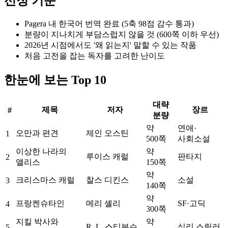
선정 기준
Pagera 내 한국어 번역 완료 (5축 98점 감수 통과)
분량이 지나치게 부담스럽지 않을 것 (600쪽 이하 우선)
2026년 시점에서도 '왜 읽는지' 말할 수 있는 작품
처음 고전을 잡는 독자를 고려한 난이도
한눈에 보는 Top 10
대략
제목
저자
장르
#
분량
약
연애·
오만과 편견
제인 오스틴
1
500쪽
사회소설
이상한 나라의
약
루이스 캐럴
판타지
2
앨리스
150쪽
약
크리스마스 캐럴
찰스 디킨스
소설
3
140쪽
약
프랑켄슈타인
메리 셸리
SF·고딕
4
300쪽
지킬 박사와
약
R. L. 스티븐슨
심리 스릴러
5