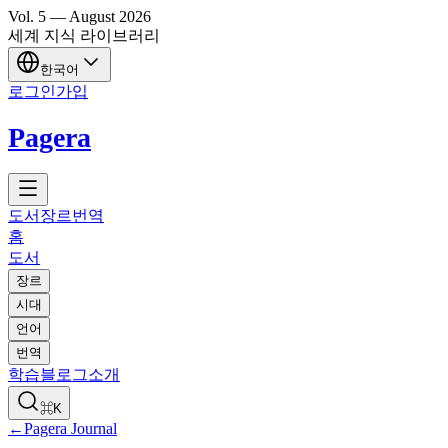
Vol.
5
—
August
2026
세계 지식 라이브러리
한국어
로그인
가입
Pagera
도서
장르
번역
홈
도서
장르
시대
언어
번역
학습
블로그
소개
⌘K
←
Pagera Journal